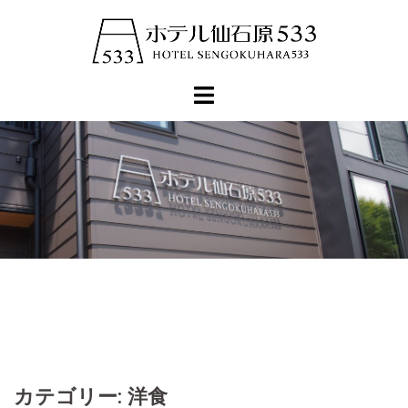
コ
ン
テ
ン
ツ
へ
ス
キ
ッ
プ
カテゴリー:
洋食