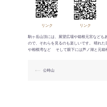
リンク
リンク
駒ヶ岳山頂には、展望広場や箱根元宮などもあ
ので、それらを見るのも楽しいです。 晴れた
や相模湾など そして眼下には芦ノ湖と元箱
⟵
公時山
投
稿
ナ