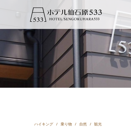
コ
ン
テ
ン
ツ
へ
ス
キ
ッ
プ
ハイキング
乗り物
自然
観光