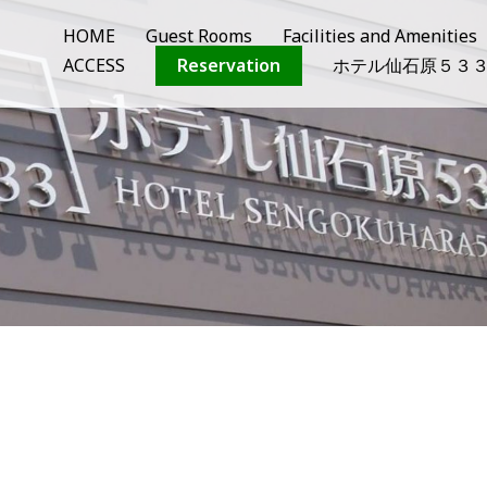
HOME
Guest Rooms
Facilities and Amenities
ACCESS
Reservation
ホテル仙石原５３３vi