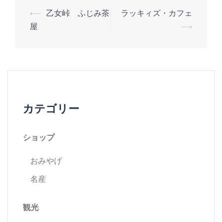
⟵
乙女峠 ふじみ茶
ラッキィズ・カフェ
投
屋
⟶
稿
ナ
ビ
カテゴリー
ゲ
ショップ
ー
おみやげ
シ
名産
ョ
観光
ン