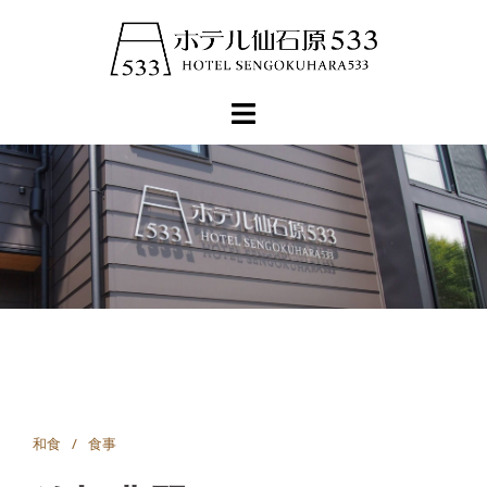
コ
ン
テ
ン
ツ
へ
ス
キ
ッ
プ
和食
食事