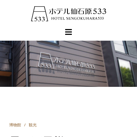
コ
ン
テ
ン
ツ
へ
ス
キ
ッ
プ
博物館
観光