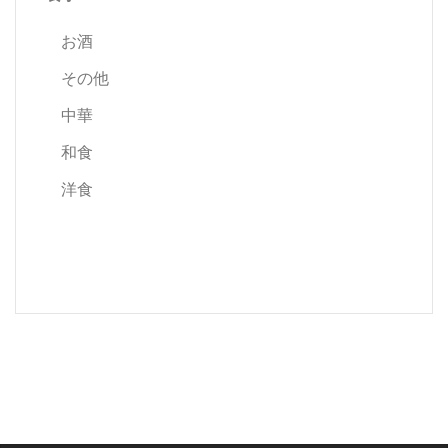
お酒
その他
中華
和食
洋食