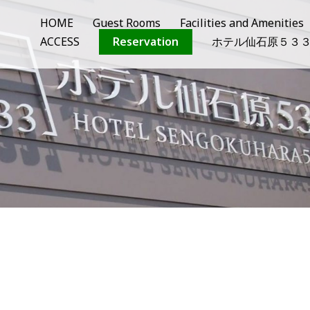
HOME
Guest Rooms
Facilities and Amenities
ACCESS
Reservation
ホテル仙石原５３３vi