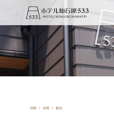
コ
ン
テ
ン
ツ
へ
ス
キ
ッ
プ
旧跡
自然
観光