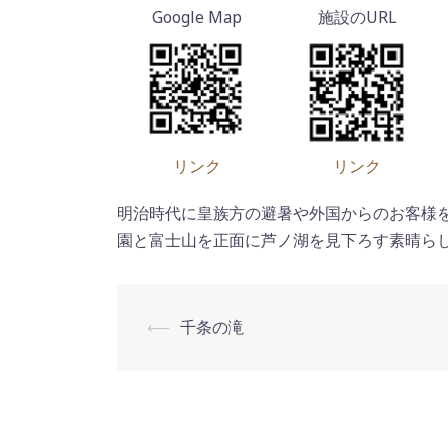
リンク
リンク
明治時代に皇族方の避暑や外国からのお客様を
園と富士山を正面に芦ノ湖を見下ろす素晴ら
⟵
千条の滝
投
稿
ナ