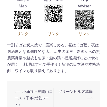
リンク
リンク
リンク
十割そばと炭火焼で二度楽しめる。昼はそば屋、夜は
居酒屋となる個性的な店。 店主の郷里 新潟からの無
農薬野菜や越後もち豚・越の鶏・栃尾揚げなどの食材
が届く 料理はすべて手作り！新潟の日本酒や本格焼
酎・ワインも取り揃えてあります。
⟵
小涌谷～浅間山コ
グリーンヒルズ草庵
投
ース（千条の滝ルー
⟶
ト）
稿