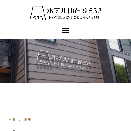
コ
ン
テ
ン
ツ
へ
ス
キ
ッ
プ
和食
食事