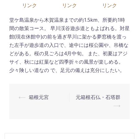
リンク
リンク
リンク
堂ケ島温泉から木賀温泉までの約1.5km、所要約1時
間の散策コース。 早川渓谷遊歩道ともよばれる。対星
館(現在休館中)の前を過ぎ早川に架かる夢窓橋を渡っ
た左手が遊歩道の入口で、途中には桜公園や、吊橋な
どがある。桜の見ごろは4月中旬。 また、初夏はアジ
サイ、秋には紅葉など四季折々の風景が楽しめる。
少々険しい道なの で、足元の備えは充分にしたい。
⟵
箱根元宮
元箱根石仏・石塔群
投
⟶
稿
ナ