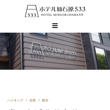
コ
ン
テ
ン
ツ
へ
ス
キ
ッ
プ
ハイキング
自然
観光