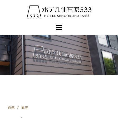
コ
ン
テ
ン
ツ
へ
ス
キ
ッ
プ
自然
観光