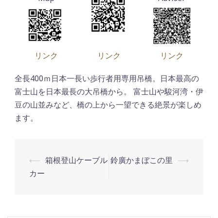
リンク
リンク
リンク
全長400ｍ日本一長い歩行者用専用吊橋。日本最高の
富士山を日本最長の大吊橋から。 富士山や駿河湾・伊
豆の山並みなど、橋の上から一望できる絶景が楽しめ
ます。
⟵
箱根登山ケーブル
鈴廣かまぼこの里
⟶
投
カー
稿
ナ