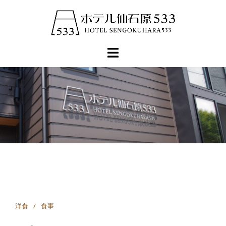
コ
ン
テ
ン
ツ
へ
ス
キ
ッ
プ
洋食
食事