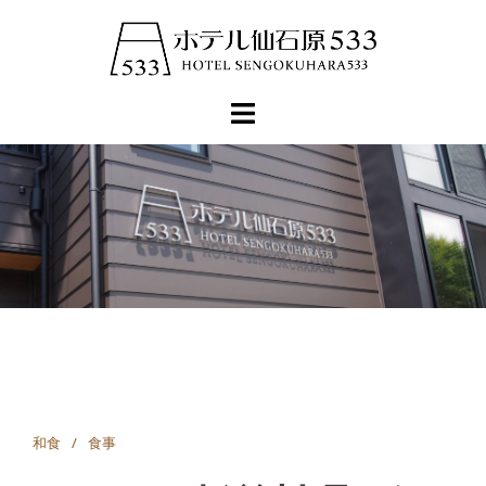
コ
ン
テ
ン
ツ
へ
ス
キ
ッ
プ
和食
食事