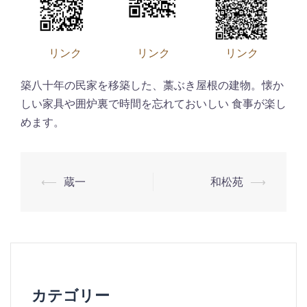
リンク
リンク
リンク
築八十年の民家を移築した、藁ぶき屋根の建物。懐か
しい家具や囲炉裏で時間を忘れておいしい 食事が楽し
めます。
⟵
蔵一
和松苑
⟶
投
稿
ナ
カテゴリー
ビ