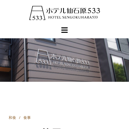
コ
ン
テ
ン
ツ
へ
ス
キ
ッ
プ
和食
食事