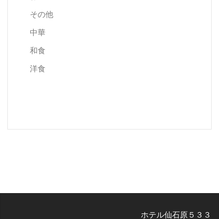
その他
中華
和食
洋食
ホテル仙石原５３３